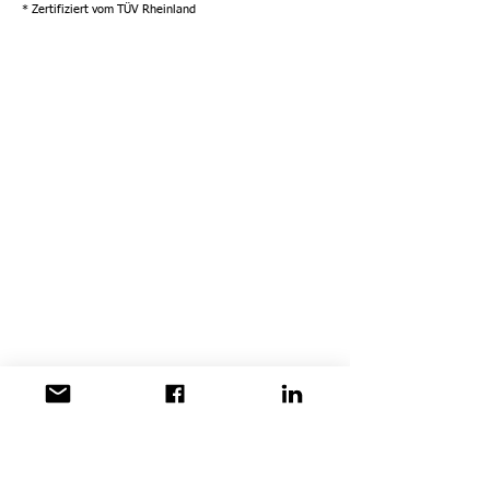
* Zertifiziert vom TÜV Rheinland
Sultan DIGI TINTE
Reaktive Tinten werden für den Einsatz in
gängigen Drucktechnologien unter Verwendung
von Kyocera KJ4B-Druckköpfen und Konica
Minolta-Druckköpfen entwickelt.