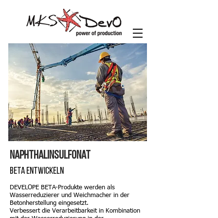
Naphthalinsulfonat
BETA ENTWICKELN
DEVELOPE BETA-Produkte werden als
Wasserreduzierer und Weichmacher in der
Betonherstellung eingesetzt.
Verbessert die Verarbeitbarkeit in Kombination